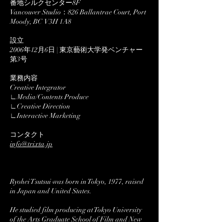
番地シルクセンター8F
Vancouver Studio：826 Ballantrae Court, Port
Moody, BC V3H 1A8
設立
2006年12月6日 | 東京藝術大学発ベンチャー
第3号
業務内容
Creative Integrator
∟Media/Contents Produce
∟Creative Direction
∟Interactive Marketing
コンタクト
info@trixta.jp
Ryohei Tsutsui was born in Tokyo, 1977, raised
in Japan and United States.
He studied film producing at Tokyo University
of the Arts Graduate School of Film and New