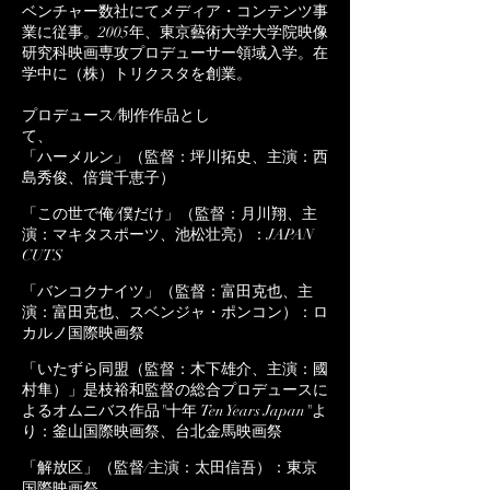
ベンチャー数社にてメディア・コンテンツ事
業に従事。2005年、東京藝術大学大学院映像
研究科映画専攻プロデューサー領域入学。在
学中に（株）トリクスタを創業。
プロデュース/制作作品とし
て、
「ハーメルン」（監督：坪川拓史、主演：西
島秀俊、倍賞千恵子）
「この世で俺/僕だけ」（監督：月川翔、主
演：マキタスポーツ、池松壮亮）：JAPAN
CUTS
「バンコクナイツ」（監督：富田克也、主
演：富田克也、スベンジャ・ポンコン）：ロ
カルノ国際映画祭
「いたずら同盟（監督：木下雄介、主演：國
村隼）」是枝裕和監督の総合プロデュースに
よるオムニバス作品"十年 Ten Years Japan"よ
り：釜山国際映画祭、台北金馬映画祭
「解放区」（監督/主演：太田信吾）：東京
国際映画祭