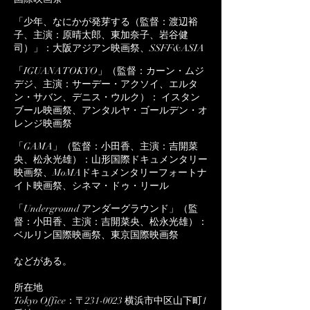
「少年、なにかが発芽する（監督：渡辺裕
子、主演：原晴太郎、東加奈子、岩谷健
司）」：大阪アジアン映画祭、SSFF&ASIA
「IGUANA TOKYO」（監督：カーン・ムジ
デジ、主演：サーデー・アクソイ、エルタ
ン・サバン、デニス・ウルク）： イスタン
ブール映画祭、アンタルヤ・ゴールデン・オ
レンジ映画祭
「GAMA」（監督：小田香、主演：吉開菜
央、松永光雄）：山形国際ドキュメンタリー
映画祭、MoMAドキュメンタリーフォートナ
イト映画祭、シネマ・ドゥ・リール
「Underground アンダーグラウンド」（監
督：小田香、主演：吉開菜央、松永光雄）：
ベルリン国際映画祭、東京国際映画祭
などがある。
所在地​​
Tokyo Office：〒231-0023 横浜市中区山下町1