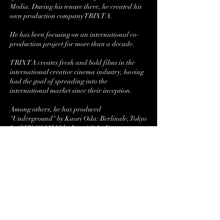
Media. During his tenure there, he created his
own production company TRIXTA.
He has been focusing on an international co-
production project for more than a decade.
TRIXTA creates fresh and bold films in the
international creative cinema industry, having
had the goal of spreading into the
international market since their inception.
Among others, he has produced
"Underground" by Kaori Oda: Berlinale, Tokyo
Int'l FF, "GAMA" by Kaori Oda: Yamagata
Int'l Documentary FF, MoMA Doc Fortnight,
Cinéma du réel, "IGUANA TOKYO" by Kaan
Mujdeci: Antalya Golden Orange FF(Best Art
Director Award), Istanbul FFl(Best Original
Music Award, Best Art Award),"BANGKOK
NITES" by Katsuya Tomita: Locarno Int'l
FF(Junior Jury Award), and "Fragile" by
Shingo Ota: Tokyo Int'l FF.